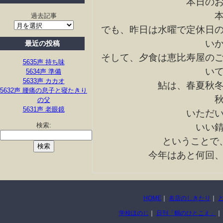
本日の
過去記事
でも、昨日は水曜で定休日
い
最近の投稿
そして、夕食は恵比寿屋の
5635声 持ち味
い
5634声 準備
5633声 カカオ
鮎は、春夏秋
5632声 腰痛の息子と寝たきり
の父
5631声 老眼鏡
いただ
検索:
いい
ということで
今年はあと何回
HOME
｜
名店のしきたり
｜
学校ほのじ
｜
日刊「鶴のひとこえ」
｜