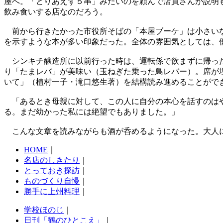
屋へ。「とりあえず５串」みたいのを頼んで店員さんが説明
飲み食いする店なのだろう。
前から行きたかった市役所そばの「本屋ブーケ」は小さいな
を示すような本が多い印象だった。全体の雰囲気としては、
シンキチ醸造所に以前行った時は、運転係で飲まずに帰った
り「たまレバ」が美味い（玉ねぎた乗った鳥レバー）。席が
いて」（植村一子・滝口悠生著）を結構読み進めることがで
「あるとき母親に対して、この人に自分の本心を話すのはや
る。まだ幼かった私には絶望でもありました。」
こんな文章を読みながらも酒が呑めるようになった。大人
HOME
｜
名店のしきたり
｜
とっておき探訪
｜
ものづくり自慢
｜
勝手に上州料理
｜
学校ほのじ
｜
日刊「鶴のひとこえ」
｜