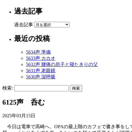
過去記事
過去記事
最近の投稿
5634声 準備
5633声 カカオ
5632声 腰痛の息子と寝たきりの父
5631声 老眼鏡
5630声 深呼吸
検索:
6125声 呑む
2025年03月15日
今日は電車で高崎へ。OPAの最上階のカフェで書き事をし