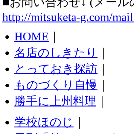
■お問い合わせ↓ (メー
http://mitsuketa-g.com/mail
HOME
｜
名店のしきたり
｜
とっておき探訪
｜
ものづくり自慢
｜
勝手に上州料理
｜
学校ほのじ
｜