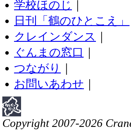
学校ほのじ
｜
日刊「鶴のひとこえ」
クレインダンス
｜
ぐんまの窓口
｜
つながり
｜
お問いあわせ
｜
Copyright 2007-2026 Crane