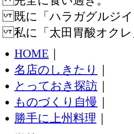
完全に食い過ぎ。
既に「ハラガグルジイ
私に「太田胃酸オクレ
HOME
｜
名店のしきたり
｜
とっておき探訪
｜
ものづくり自慢
｜
勝手に上州料理
｜