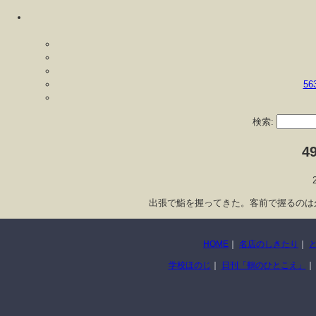
5
検索:
4
出張で鮨を握ってきた。客前で握るのは
HOME
｜
名店のしきたり
｜
学校ほのじ
｜
日刊「鶴のひとこえ」
｜