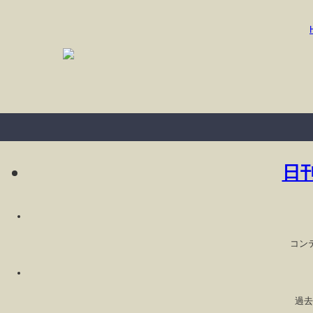
日
コン
過去