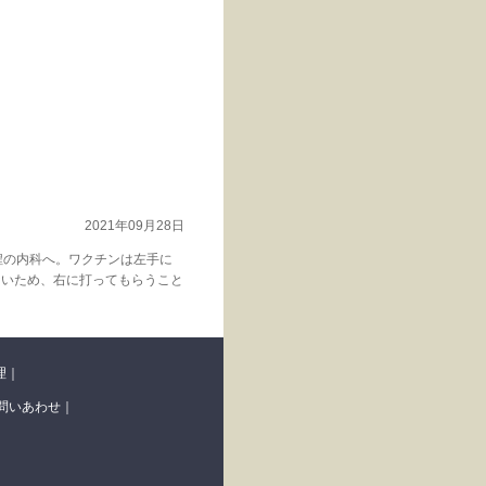
2021年09月28日
程の内科へ。ワクチンは左手に
ないため、右に打ってもらうこと
理
｜
問いあわせ
｜