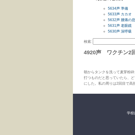
5634声 準備
5633声 カカオ
5632声 腰痛
5631声 老眼鏡
5630声 深呼吸
検索:
4920声 ワクチン2
朝からタンクを洗って麦芽粉砕
打つものだと思っていたら、ど
にした。私の周りは2回目で高
学校