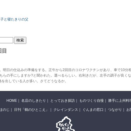
の息子と寝たきりの父
回目
。明日の仕込みの準備をする。正午から2回目のコロナワクチンがあり、車で10分
ちらの手にしますか?と聞かれた。選べるらしい。右利きだが、左手の調子が良く
熱を出している人が多い。さてどうなるか。
HOME
｜
名店のしきたり
｜
とっておき探訪
｜
ものづくり自慢
｜
勝手に上州料
ほのじ
｜
日刊「鶴のひとこえ」
｜
クレインダンス
｜
ぐんまの窓口
｜
つながり
｜
お