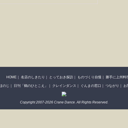
HOME
｜
名店のしきたり
｜
とっておき探訪
｜
ものづくり自慢
｜
勝手に上州料
ほのじ
｜
日刊「鶴のひとこえ」
｜
クレインダンス
｜
ぐんまの窓口
｜
つながり
｜
お
Copyright 2007-2026 Crane Dance. All Rights Reserved.