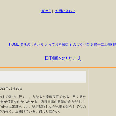
HOME
｜
お問い合わせ
HOME
名店のしきたり
とっておき探訪
ものづくり自慢
勝手に上州料
日刊鶴のひとこえ
2022年01月25日
内まで取りに行く。こうなると器依存症である。早く見た
な器が必要なのかもわかる。西持田窯の飯碗の迫力がすご
の正体は米糠らしい。試行錯誤しながら糠を調合して今の
で力強く、垢抜けている。何より温かい。