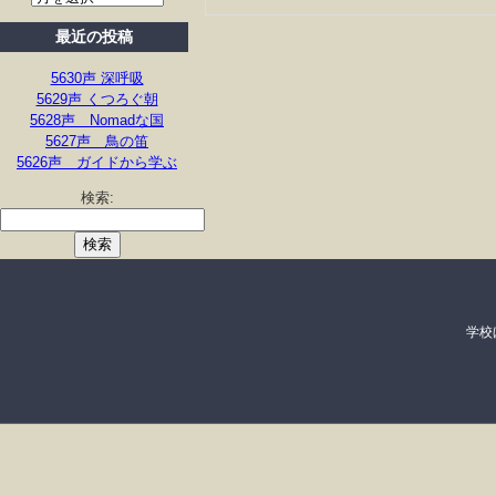
最近の投稿
5630声 深呼吸
5629声 くつろぐ朝
5628声 Nomadな国
5627声 鳥の笛
5626声 ガイドから学ぶ
検索:
学校