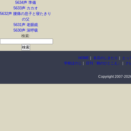
5634声 準備
5633声 カカオ
5632声 腰痛の息子と寝たきり
の父
5631声 老眼鏡
5630声 深呼吸
検索:
HOME
｜
名店のしきたり
｜
とっ
学校ほのじ
｜
日刊「鶴のひとこえ」
｜
ク
Copyright 2007-2026