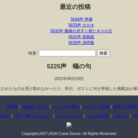
最近の投稿
5634声 準備
5633声 カカオ
5632声 腰痛の息子と寝たきりの父
5631声 老眼鏡
5630声 深呼吸
検索:
5225声 蟻の句
2022年08月29日
送されたものを受け取れなかったり。昨日、ポストに句を寄稿した掲載誌が届
HOME
｜
名店のしきたり
｜
とっておき探訪
｜
ものづくり自慢
｜
勝手に上州料
ほのじ
｜
日刊「鶴のひとこえ」
｜
クレインダンス
｜
ぐんまの窓口
｜
つながり
｜
お
Copyright 2007-2026 Crane Dance. All Rights Reserved.