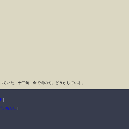
いていた。十二句、全て蟻の句。どうかしている。
理
｜
問いあわせ
｜