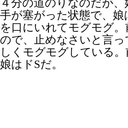
４分の道のりなのだが、
手が塞がった状態で、娘
を口にいれてモグモグ。
ので、止めなさいと言っ
しくモグモグしている。
娘はドSだ。
HOME
｜
名店のしきたり
｜
とって
学校ほのじ
｜
日刊「鶴のひとこえ」
｜
クレ
Copyright 2007-2026 Cran