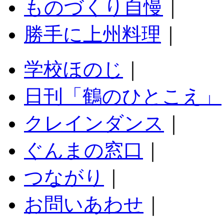
ものづくり自慢
｜
勝手に上州料理
｜
学校ほのじ
｜
日刊「鶴のひとこえ」
クレインダンス
｜
ぐんまの窓口
｜
つながり
｜
お問いあわせ
｜