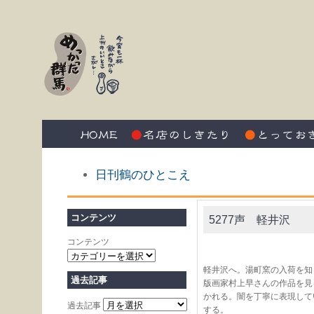
日刊鶴のひとこえ
コンテンツ
5277声 軽井沢
コンテンツ
軽井沢へ。湯町窯の入荷を知
過去記事
版画家村上早さんの作品を見
かれる。闇を丁寧に表現して
過去記事
する。