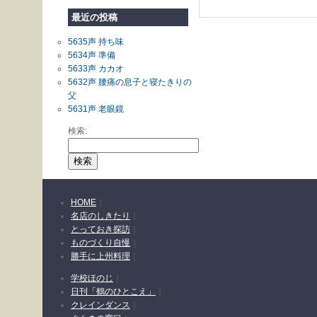
最近の投稿
5635声 持ち味
5634声 準備
5633声 カカオ
5632声 腰痛の息子と寝たきりの
父
5631声 老眼鏡
検索:
HOME
｜
名店のしきたり
｜
とっておき探訪
｜
ものづくり自慢
｜
勝手に上州料理
｜
学校ほのじ
｜
日刊「鶴のひとこえ」
｜
クレインダンス
｜