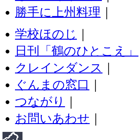
勝手に上州料理
｜
学校ほのじ
｜
日刊「鶴のひとこえ」
クレインダンス
｜
ぐんまの窓口
｜
つながり
｜
お問いあわせ
｜