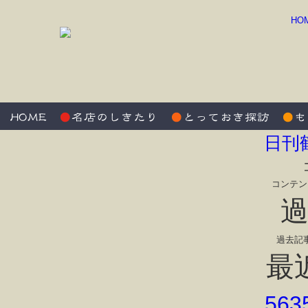
HO
日刊
コンテン
過去記
最
56