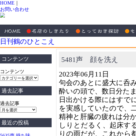
HOME
｜
お問い合わせ
日刊鶴のひとこえ
5481声 顔を洗え
コンテンツ
コンテンツ
2023年06月11日
句会のあとに盛大に呑
酔いの頭で、数日分た
過去記事
日出かける際にはすで
過去記事
を実感していたので、
精神と肝臓の疲れは分
最近の投稿
しりとだるく、起床す
りの雨だが、これから
5635声 持ち味