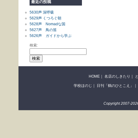
最近の投稿
5630声 深呼吸
5629声 くつろぐ朝
5628声 Nomadな国
5627声 鳥の笛
5626声 ガイドから学ぶ
検索:
HOME
｜
名店のしきたり
｜
学校ほのじ
｜
日刊「鶴のひとこえ」
｜
Copyright 2007-2026