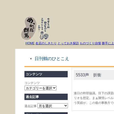
HOME
名店のしきたり
とっておき探訪
ものづくり自慢
勝手に上
日刊鶴のひとこえ
コンテンツ
5533声 折衝
コンテンツ
連日の幹部協議。目下の課題
過去記事
リオを想定。まぁ陳情レベル
う実績が、この後の事務方で
過去記事