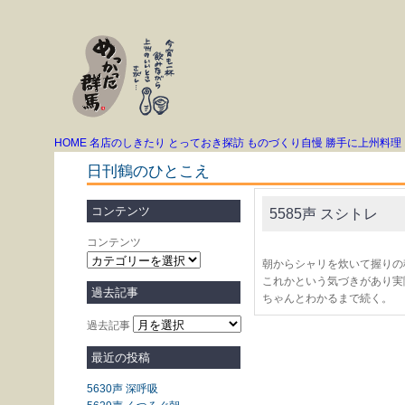
HOME
名店のしきたり
とっておき探訪
ものづくり自慢
勝手に上州料理
日刊鶴のひとこえ
コンテンツ
5585声 スシトレ
コンテンツ
朝からシャリを炊いて握りの
これかという気づきがあり実
過去記事
ちゃんとわかるまで続く。
過去記事
最近の投稿
5630声 深呼吸