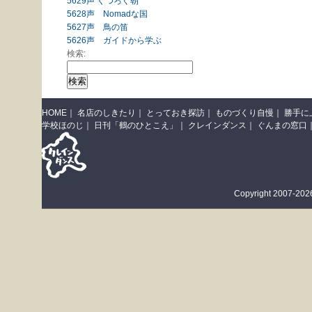
5629声 くつろぐ朝
5628声 Nomadな国
5627声 鳥の笛
5626声 ガイドから学ぶ
検索:
HOME
｜
名店のしきたり
｜
とっておき探訪
｜
ものづくり自慢
｜
勝手に
学校ほのじ
｜
日刊「鶴のひとこえ」
｜
クレインダンス
｜
ぐんまの窓口
Copyright 2007-2026