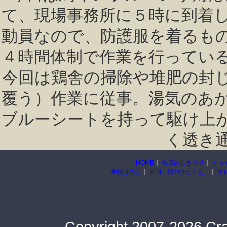
て、現場事務所に５時に到着
動員なので、防護服を着るも
４時間体制で作業を行ってい
今回は鶏舎の掃除や堆肥の封
覆う）作業に従事。湯気のあ
ブルーシートを持って駆け上
く透き
HOME
｜
名店のしきたり
｜
とっ
学校ほのじ
｜
日刊「鶴のひとこえ」
｜
ク
Copyright 2007-2026 Cra