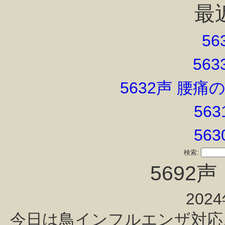
最
56
56
5632声 腰
56
56
検索:
5692
202
今日は鳥インフルエンザ対応