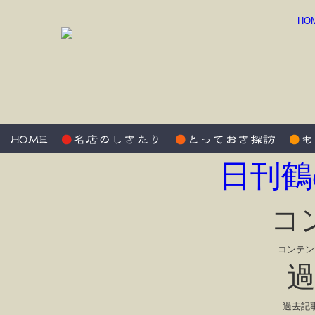
HO
日刊鶴
コ
コンテン
過去記