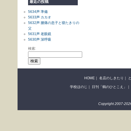
最近の投稿
5634声 準備
5633声 カカオ
5632声 腰痛の息子と寝たきりの
父
5631声 老眼鏡
5630声 深呼吸
検索:
HOME
｜
名店のしきたり
｜
学校ほのじ
｜
日刊「鶴のひとこえ」
｜
Copyright 2007-2026