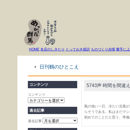
HOME
名店のしきたり
とっておき探訪
ものづくり自慢
勝手に上
日刊鶴のひとこえ
コンテンツ
5743声 時間を間違
コンテンツ
風の強い一日。冷たい北風が
過去記事
らそうである。私はまだマシ
初めてのことだと思う。準備
過去記事