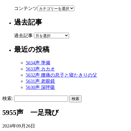
コンテンツ
過去記事
過去記事
最近の投稿
5634声 準備
5633声 カカオ
5632声 腰痛の息子と寝たきりの父
5631声 老眼鏡
5630声 深呼吸
検索:
5955声 一足飛び
2024年09月26日