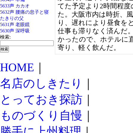
てた予定より2時間程度
5633声 カカオ
5632声 腰痛の息子と寝
た。大阪市内は時折、
たきりの父
り、遅れにより昼食を
5631声 老眼鏡
仕事も滞りなく済んだ
5630声 深呼吸
検索:
かったので、ホテルに
寄り、軽く飲んだ。
HOME
｜
名店のしきたり
｜
とっておき探訪
｜
ものづくり自慢
｜
勝手に上州料理
｜