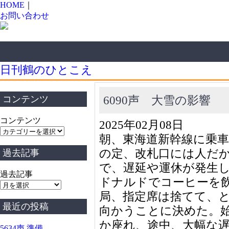
HOME
｜
お問い合わせ
日刊鶴のひとこえ
6090声 大雪の影響
コンテンツ
コンテンツ
2025年02月08日
朝、東海道新幹線に乗
の定、改札口には人だ
過去記事
で、遅延や運休が発生
過去記事
ドナルドでコーヒーを
局、指定席は捨てて、
最近の投稿
向かうことに決めた。
か座れ、途中、大幅な
5634声 準備