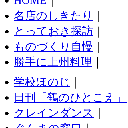
HOME
｜
名店のしきたり
｜
とっておき探訪
｜
ものづくり自慢
｜
勝手に上州料理
｜
学校ほのじ
｜
日刊「鶴のひとこえ」
クレインダンス
｜