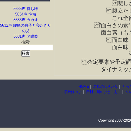
悲しさ
5635声 持ち味
腹立たし
5634声 準備
これ全
5633声 カカオ
’面白さの素
5632声 腰痛の息子と寝たきり
の父
面白素（も
5631声 老眼鏡
面白味（
検索:
面白味
確定要素や予定調
ダイナミッ
HOME
｜
名店のしきたり
｜
とっ
学校ほのじ
｜
日刊「鶴のひとこえ」
｜
ク
Copyright 2007-2026