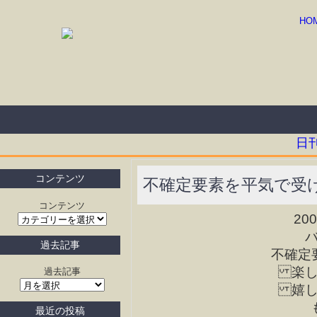
HO
日
コンテンツ
不確定要素を平気で受
コンテンツ
20
過去記事
不確定
楽し
過去記事
嬉し
最近の投稿