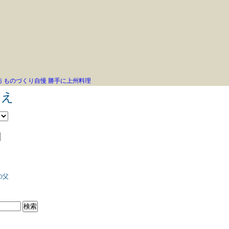
訪
ものづくり自慢
勝手に上州料理
こえ
の父