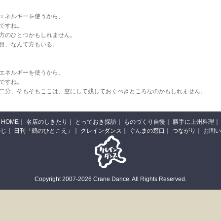
エネルギーを使うから、
ですね。
方のひとつかもしれません。
目、なんて方もいる。
エネルギーを使うから、
ですね。
二分、そもそもここは、空にして残しておくべきところなのかもしれません。
HOME
｜
名店のしきたり
｜
とっておき探訪
｜
ものづくり自慢
｜
勝手に上州料理
｜
のじ
｜
日刊「鶴のひとこえ」
｜
クレインダンス
｜
ぐんまの窓口
｜
つながり
｜
お問い
Copyright 2007-2026 Crane Dance. All Rights Reserved.