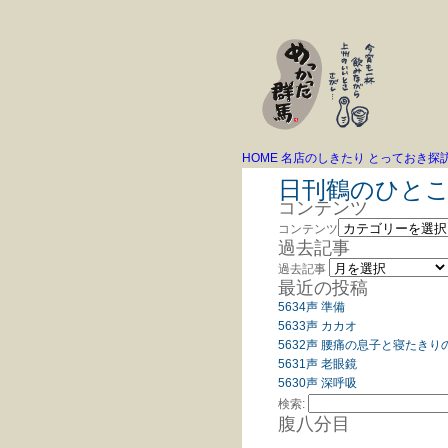
HOME
名店のしきたり
とっておき探
日刊鶴のひと
コンテンツ
コンテンツ
過去記事
過去記事
最近の投稿
5634声 準備
5633声 カカオ
5632声 腰痛の息子と寝たきり
5631声 老眼鏡
5630声 深呼吸
検索:
腹八分目