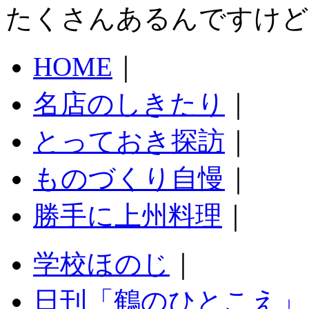
たくさんあるんですけど
HOME
｜
名店のしきたり
｜
とっておき探訪
｜
ものづくり自慢
｜
勝手に上州料理
｜
学校ほのじ
｜
日刊「鶴のひとこえ」