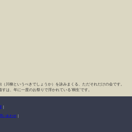
句（川柳というべきでしょうか）を詠みまくる、ただそれだけの会です。
すは、年に一度のお祭りで浮かれている‘桐生’です。
理
｜
問いあわせ
｜