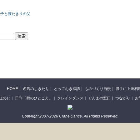
の息子と寝たきりの父
HOME
｜
名店のしきたり
｜
とっておき探訪
｜
ものづくり自慢
｜
勝手に上州料
ほのじ
｜
日刊「鶴のひとこえ」
｜
クレインダンス
｜
ぐんまの窓口
｜
つながり
｜
お
Copyright 2007-2026 Crane Dance. All Rights Reserved.