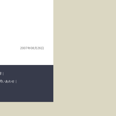
2007年08月26日
理
｜
問いあわせ
｜