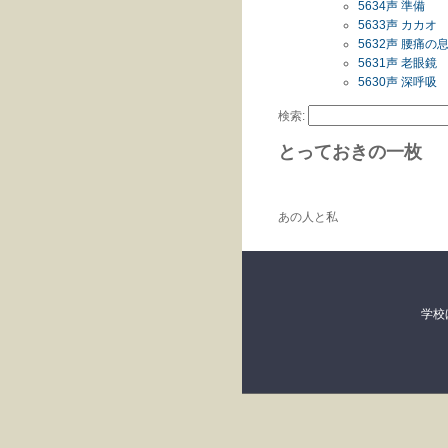
5634声 準備
5633声 カカオ
5632声 腰痛
5631声 老眼鏡
5630声 深呼吸
検索:
とっておきの一枚
あの人と私
学校