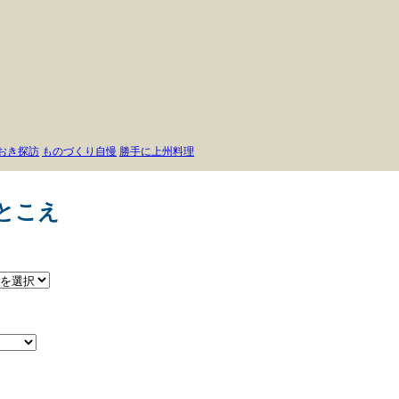
おき探訪
ものづくり自慢
勝手に上州料理
とこえ