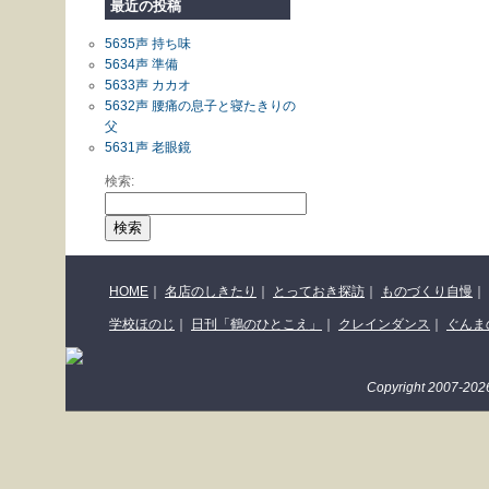
最近の投稿
5635声 持ち味
5634声 準備
5633声 カカオ
5632声 腰痛の息子と寝たきりの
父
5631声 老眼鏡
検索:
HOME
｜
名店のしきたり
｜
とっておき探訪
｜
ものづくり自慢
｜
学校ほのじ
｜
日刊「鶴のひとこえ」
｜
クレインダンス
｜
ぐんま
Copyright 2007-2026