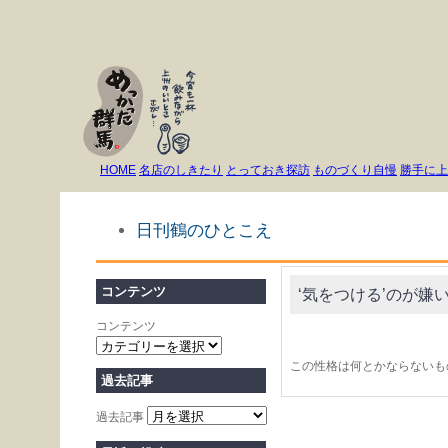
HOME
名店のしきたり
とっておき探訪
ものづくり自慢
勝手に上
日刊鶴のひとこえ
コンテンツ
‘気をつける’のが嫌
コンテンツ
この性格は何とかならないも
過去記事
過去記事