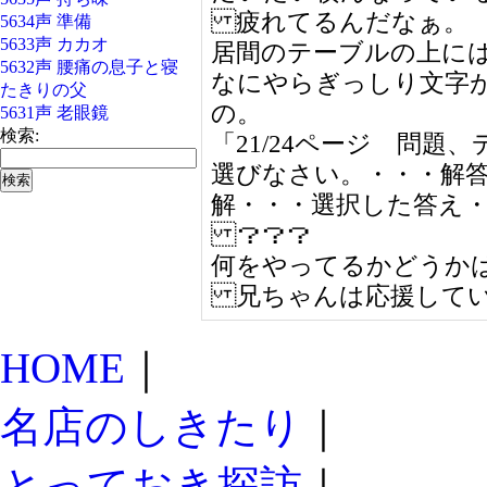
疲れてるんだなぁ。
5634声 準備
5633声 カカオ
居間のテーブルの上に
5632声 腰痛の息子と寝
なにやらぎっしり文字
たきりの父
の。
5631声 老眼鏡
検索:
「21/24ページ 問題
選びなさい。・・・解
解・・・選択した答え
？？？
何をやってるかどうか
兄ちゃんは応援して
HOME
｜
名店のしきたり
｜
とっておき探訪
｜