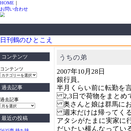
HOME
｜
お問い合わせ
日刊鶴のひとこえ
うちの弟
コンテンツ
コンテンツ
2007年10月28日
銀行員。
半月くらい前に転勤を
過去記事
2,3日で荷物をまとめ
過去記事
奥さんと娘は群馬にお
週末だけは帰ってく
最近の投稿
アタシがたまに実家に
だいたい横んなってい
5635声 持ち味