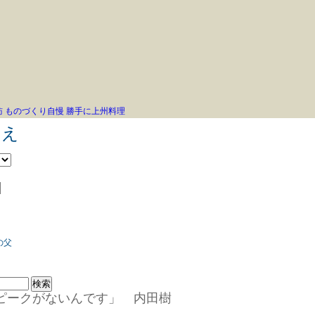
訪
ものづくり自慢
勝手に上州料理
こえ
の父
ピークがないんです」 内田樹