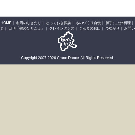
HOME
｜
名店のしきたり
｜
とっておき探訪
｜
ものづくり自慢
｜
勝手に上州料理
｜
のじ
｜
日刊「鶴のひとこえ」
｜
クレインダンス
｜
ぐんまの窓口
｜
つながり
｜
お問い
Copyright 2007-2026 Crane Dance. All Rights Reserved.