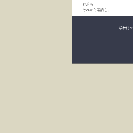
お茶も、
それから落語も。
学校ほ