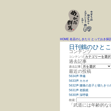
HOME
名店のしきたり
とっておき探
日刊鶴のひと
コンテンツ
コンテンツ
過去記事
過去記事
最近の投稿
5634声 準備
5633声 カカオ
5632声 腰痛の息子と寝たきり
5631声 老眼鏡
5630声 深呼吸
検索:
「武道には年齢的な