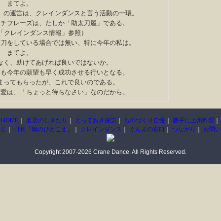
まてよ。
馬」の運営は、クレインダンスと言う活動の一環。
チフレーズは、たしか「助太刀屋」である。
ジ「クレインダンス情報」参照）
刀をしている場合では無い、特に今年の私は。
まてよ。
なく、助けてあげれば良いではないか。
刀も今年の願望も早く成功させる行いとなる。
まってもらったが、これで良いのである。
恋愛は、「ちょっと待ちなさい」なのだから。
HOME
｜
名店のしきたり
｜
とっておき探訪
｜
ものづくり自慢
｜
勝手に上州料理
｜
のじ
｜
日刊「鶴のひとこえ」
｜
クレインダンス
｜
ぐんまの窓口
｜
つながり
｜
お問い
Copyright 2007-2026 Crane Dance. All Rights Reserved.