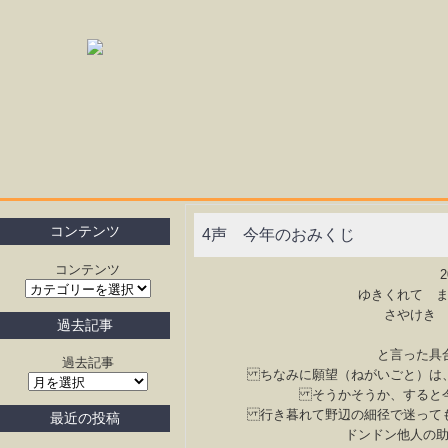
コンテンツ
4声 今年のおみくじ
コンテンツ
ゆきくれて 
さやけき
過去記事
と言った具
過去記事
ちなみに願望（ねがいごと）は、
そうかそうか、すると今
行き暮れて野辺の細径で迷っても
最近の投稿
ドンドン他人の