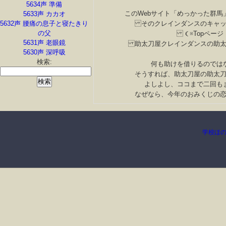
5634声 準備
このWebサイト「めっかった群
5633声 カカオ
5632声 腰痛の息子と寝たきり
そのクレインダンスのキャッ
の父
（※Topペー
5631声 老眼鏡
助太刀屋クレインダンスの助太
5630声 深呼吸
検索:
何も助けを借りるのでは
そうすれば、助太刀屋の助太
よしよし、ココまで二回も
なぜなら、今年のおみくじの
学校ほ