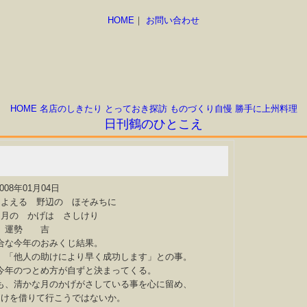
HOME
｜
お問い合わせ
HOME
名店のしきたり
とっておき探訪
ものづくり自慢
勝手に上州料理
日刊鶴のひとこえ
2008年01月04日
まよえる 野辺の ほそみちに
 月の かげは さしけり
運勢 吉
合な今年のおみくじ結果。
「他人の助けにより早く成功します」との事。
年のつとめ方が自ずと決まってくる。
、清かな月のかげがさしている事を心に留め、
助けを借りて行こうではないか。