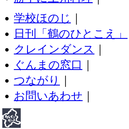
学校ほのじ
｜
日刊「鶴のひとこえ」
クレインダンス
｜
ぐんまの窓口
｜
つながり
｜
お問いあわせ
｜