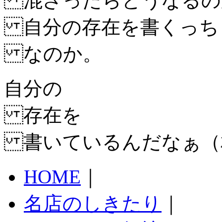
混ざったらどうなるの
自分の存在を書くっち
なのか。
自分の
存在を
書いているんだなぁ（
HOME
｜
名店のしきたり
｜