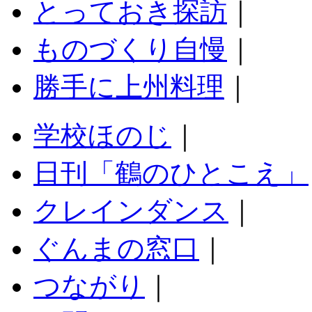
とっておき探訪
｜
ものづくり自慢
｜
勝手に上州料理
｜
学校ほのじ
｜
日刊「鶴のひとこえ」
クレインダンス
｜
ぐんまの窓口
｜
つながり
｜