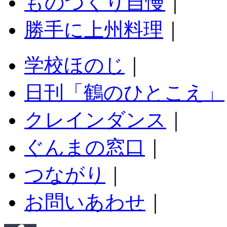
ものづくり自慢
｜
勝手に上州料理
｜
学校ほのじ
｜
日刊「鶴のひとこえ」
クレインダンス
｜
ぐんまの窓口
｜
つながり
｜
お問いあわせ
｜