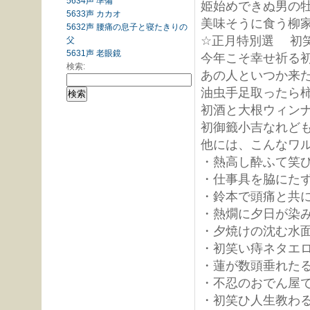
5634声 準備
姫始めできぬ
5633声 カカオ
美味そうに食う
5632声 腰痛の息子と寝たきりの
☆正月特別選 
父
5631声 老眼鏡
今年こそ幸
検索:
あの人といつ
油虫手足取っ
初酒と大根ウィ
初御籤小吉な
他には、こんなワ
・熱高し酔ふて笑
・仕事具を脇にた
・鈴本で頭痛と共
・熱燗に夕日が染
・夕焼けの沈む水
・初笑い痔ネタエ
・蓮が数頭垂れた
・不忍のおでん屋
・初笑ひ人生教わ