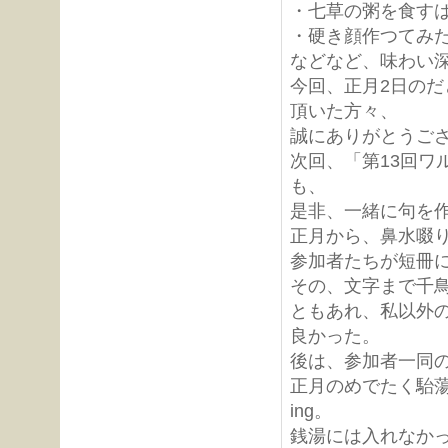
・七草の粥を食す
・硬き顔作つてみ
などなど、味わい
今回、正月2日の
頂いた方々、
誠にありがとうご
次回、「第13回ワル
も、
是非、一緒に句を
正月から、鼻水啜
参加者たちが短冊
その、文字まで千
ともあれ、私以外
良かった。
後は、参加者一同
正月のめでたく駘
ing。
銭湯には入れなか