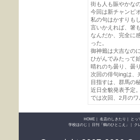
街も人も賑やかな
今回は新チャンピ
私の句はかすりも
言いかえれば、箸
なんだか、完全に
った。
御神籤は大吉なの
ひがんでみたって
晴れのち曇り、曇
次回の俳句ingは、
目指すは、群馬の
近日全貌発表予定
では次回、2月のワ
HOME
｜
名店のしきたり
｜
とっ
学校ほのじ
｜
日刊「鶴のひとこえ」
｜
ク