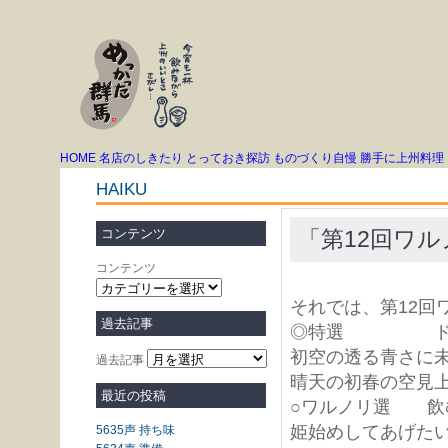
HOME
名店のしきたり
とっておき探訪
ものづくり自慢
勝手に上州料理
HAIKU
「第12回ワル
コンテンツ
コンテンツ
それでは、第12回
過去記事
◎特選 ドーナ
初空の透る青
過去記事
晴天の初春の
最近の投稿
○ワルノリ選 
姫始めしてあげた
5635声 持ち味