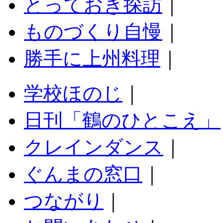
とっておき探訪
｜
ものづくり自慢
｜
勝手に上州料理
｜
学校ほのじ
｜
日刊「鶴のひとこえ」
クレインダンス
｜
ぐんまの窓口
｜
つながり
｜