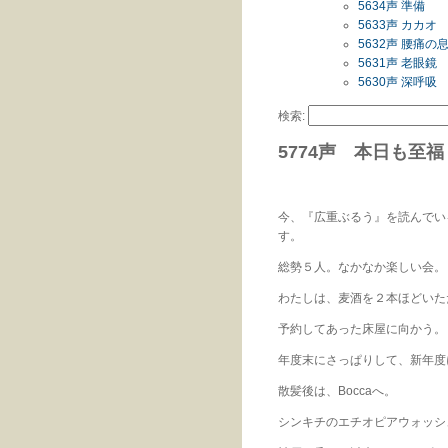
5634声 準備
5633声 カカオ
5632声 腰痛
5631声 老眼鏡
5630声 深呼吸
検索:
5774声 本日も至福
今、『広重ぶるう』を読んでい
す。
総勢５人。なかなか楽しい会。
わたしは、麦酒を２本ほどいた
予約してあった床屋に向かう。
年度末にさっぱりして、新年度
散髪後は、Boccaへ。
シンキチのエチオピアウォッシ