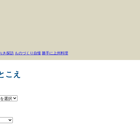
おき探訪
ものづくり自慢
勝手に上州料理
とこえ