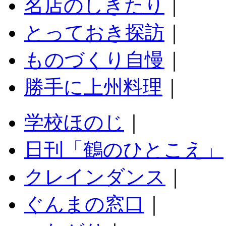
名店のしきたり
｜
とっておき探訪
｜
ものづくり自慢
｜
勝手に上州料理
｜
学校ほのじ
｜
日刊「鶴のひとこえ」
クレインダンス
｜
ぐんまの窓口
｜