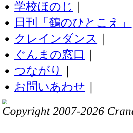
学校ほのじ
｜
日刊「鶴のひとこえ」
クレインダンス
｜
ぐんまの窓口
｜
つながり
｜
お問いあわせ
｜
Copyright 2007-2026 Crane