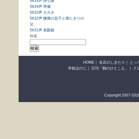
5635声 持ち味
5634声 準備
5633声 カカオ
5632声 腰痛の息子と寝たきりの
父
5631声 老眼鏡
検索:
HOME
｜
名店のしきたり
｜
とっ
学校ほのじ
｜
日刊「鶴のひとこえ」
｜
ク
Copyright 2007-2026