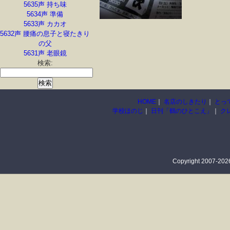
5635声 持ち味
5634声 準備
5633声 カカオ
5632声 腰痛の息子と寝たきり
の父
5631声 老眼鏡
検索:
HOME
｜
名店のしきたり
｜
とっ
学校ほのじ
｜
日刊「鶴のひとこえ」
｜
ク
Copyright 2007-2026