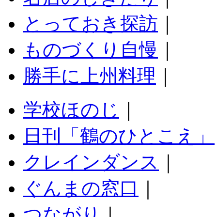
とっておき探訪
｜
ものづくり自慢
｜
勝手に上州料理
｜
学校ほのじ
｜
日刊「鶴のひとこえ」
クレインダンス
｜
ぐんまの窓口
｜
つながり
｜