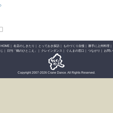
の
HOME
｜
名店のしきたり
｜
とっておき探訪
｜
ものづくり自慢
｜
勝手に上州料理
｜
のじ
｜
日刊「鶴のひとこえ」
｜
クレインダンス
｜
ぐんまの窓口
｜
つながり
｜
お問い
Copyright 2007-2026 Crane Dance. All Rights Reserved.