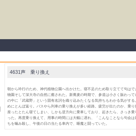
4631声 乗り換え
朝から吟行のため、神代植物公園へ出かけた。寝不足のため取り立てて句はで
物園そして深大寺の自然に癒された。新蕎麦の時期で、参道は小さく賑わって
の中に「武蔵野」という固有名詞を織り込みたくなる気持ちもわかる気がする
めにとんぼ返り。バスやら列車の乗り換えが多い経路。疲労が出たのか、乗り
座ったとたん寝てしまい、しかも逆方向に乗車しており、起きたら、さっき乗
った。再度乗り換えて、用事の時間には大幅に遅れ、「こんなことなら句会は
ちを噛み殺し、午後の日の当たる車内で、睡魔と闘っていた。