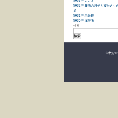
5633声 カカオ
5632声 腰痛の息子と寝たきり
父
5631声 老眼鏡
5630声 深呼吸
検索:
学校ほ