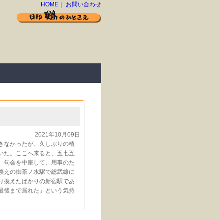
HOME
｜
お問い合わせ
2021年10月09日
きなかったが、久しぶりの植
いた。ここへ来ると、五七五
。句会を中座して、用事のた
換えの御茶ノ水駅で総武線に
り換えたばかりの新宿駅であ
最後まで居れた」という気持