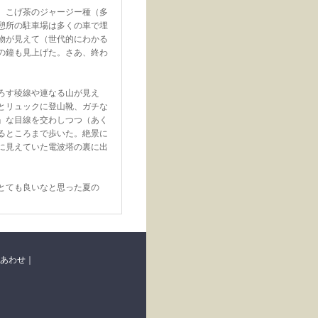
、こげ茶のジャージー種（多
憩所の駐車場は多くの車で埋
物が見えて（世代的にわかる
の鐘も見上げた。さあ、終わ
ろす稜線や連なる山が見え
とリュックに登山靴、ガチな
」な目線を交わしつつ（あく
るところまで歩いた。絶景に
に見えていた電波塔の裏に出
とても良いなと思った夏の
あわせ
｜