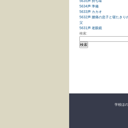
5635声 持ち味
5634声 準備
5633声 カカオ
5632声 腰痛の息子と寝たきり
父
5631声 老眼鏡
検索:
学校ほ