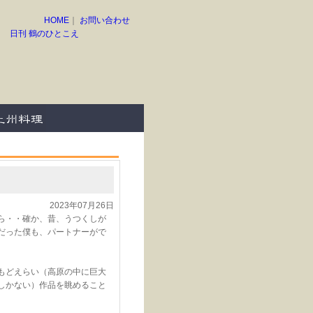
HOME
｜
お問い合わせ
日刊 鶴のひとこえ
2023年07月26日
ら・・確か、昔、うつくしが
だった僕も、パートナーがで
もどえらい（高原の中に巨大
しかない）作品を眺めること