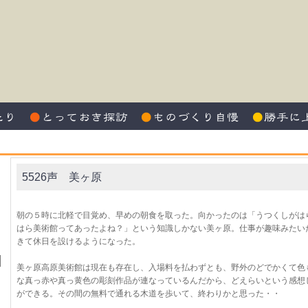
5526声 美ヶ原
朝の５時に北軽で目覚め、早めの朝食を取った。向かったのは「うつくしがは
はら美術館ってあったよね？」という知識しかない美ヶ原。仕事が趣味みたい
きて休日を設けるようになった。
美ヶ原高原美術館は現在も存在し、入場料を払わずとも、野外のどでかくて色
な真っ赤や真っ黄色の彫刻作品が連なっているんだから、どえらいという感想
ができる。その間の無料で通れる木道を歩いて、終わりかと思った・・