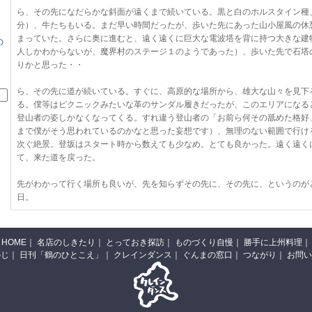
ら、その先になだらかな斜面が遠くまで続いている。黒と白のホルスタイン種
分）、牛たちもいる。まだ早い時間だったが、歩いた先にあった山小屋風の休
まっていた。さらに奥に進むと、遠く遠くに巨大な電波塔を背に持つ大きな建
の
人しかわからないが、魔界村のステージ１のようであった）、歩いた先で石塔
りかと思った・・
ら、その先に道が続いている。すぐに、高原的な場所から、雄大な山々を見下
る。僕等はピクニックみたいな革のサンダル履きだったが、このエリアになる
登山者の姿しかなくなってくる。すれ違う登山者の「お前ら何その舐めた格好
まで僕がそう思われているのかなと思った妄想です）、無理のない範囲で行け
次ぐ絶景。登坂はスタート時から数えても少なめ。とても良かった。遠く遠く
て、来た道を戻った。
先がわかって行く場所も良いが、先を知らずその先に、その先に、というのが
日。
HOME
｜
名店のしきたり
｜
とっておき探訪
｜
ものづくり自慢
｜
勝手に上州料理
｜
のじ
｜
日刊「鶴のひとこえ」
｜
クレインダンス
｜
ぐんまの窓口
｜
つながり
｜
お問い