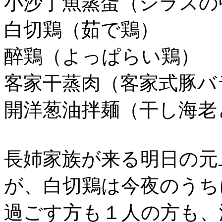
小沙丁魚蒸蛋（シラスの
白切鶏（茹で鶏）
醉鶏（よっぱらい鶏）
客家干蒸肉（客家式豚バ
開洋葱油拌麺（干し海老
長姉家族が来る明日の元
が、白切鶏は今夜のうち
過ごす方も１人の方も、