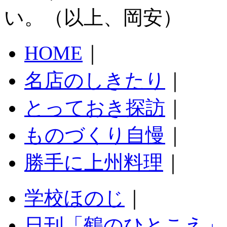
い。（以上、岡安）
HOME
｜
名店のしきたり
｜
とっておき探訪
｜
ものづくり自慢
｜
勝手に上州料理
｜
学校ほのじ
｜
日刊「鶴のひとこえ」