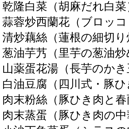
乾隆白菜（胡麻だれ白菜
蒜蓉炒西蘭花（ブロッコ
清炒藕絲（蓮根の細切り
葱油芋艿（里芋の葱油炒
山薬蛋花湯（長芋のかき
白油豆腐（四川式・豚ひ
肉末粉絲（豚ひき肉と春
肉末蒸蛋（豚ひき肉の中