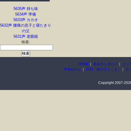
5635声 持ち味
5634声 準備
5633声 カカオ
5632声 腰痛の息子と寝たきり
の父
5631声 老眼鏡
検索:
HOME
｜
名店のしきたり
｜
とっ
学校ほのじ
｜
日刊「鶴のひとこえ」
｜
ク
Copyright 2007-2026