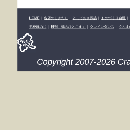
HOME
｜
名店のしきたり
｜
とっておき探訪
｜
ものづくり自慢
｜
学校ほのじ
｜
日刊「鶴のひとこえ」
｜
クレインダンス
｜
ぐんま
Copyright 2007-2026 Cra