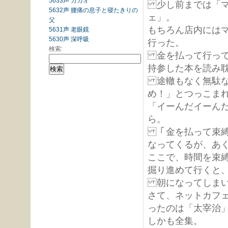
5633声 カカオ
少し前までは「マ
5632声 腰痛の息子と寝たきりの
ェ」。
父
もちろん店内には
5631声 老眼鏡
5630声 深呼吸
行った。
検索:
金を払って行って
持参した本を読み
途轍もなく無駄な
め！」とつっこま
「イーんだイーん
ら。
「金を払って束縛
なってくるが、あ
ここで、時間を束
掘り進めて行くと
朝になってしまい
さて、ネットカフ
ったのは「太宰治
しかも全集。