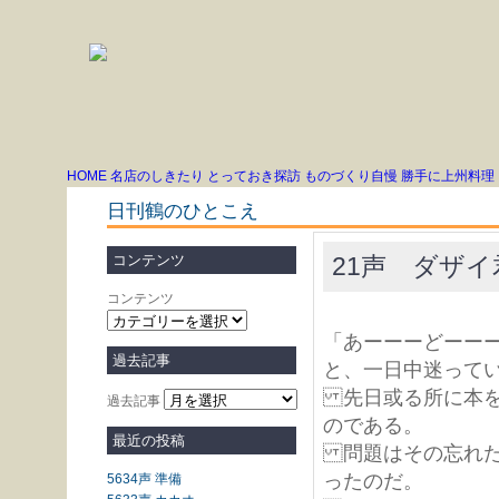
HOME
名店のしきたり
とっておき探訪
ものづくり自慢
勝手に上州料理
日刊鶴のひとこえ
21声 ダザ
コンテンツ
コンテンツ
「あーーーどーー
過去記事
と、一日中迷って
先日或る所に本を
過去記事
のである。
最近の投稿
問題はその忘れた
ったのだ。
5634声 準備