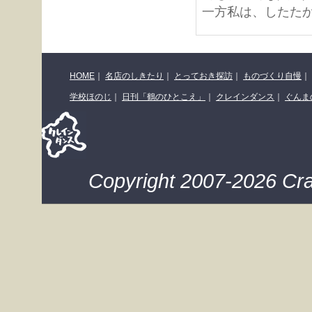
一方私は、したた
HOME
｜
名店のしきたり
｜
とっておき探訪
｜
ものづくり自慢
｜
学校ほのじ
｜
日刊「鶴のひとこえ」
｜
クレインダンス
｜
ぐんま
Copyright 2007-2026 Cra