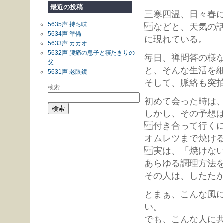
最近の投稿
三寒四温、日々春
5635声 持ち味
などと、天気の話
5634声 準備
に現れている。
5633声 カカオ
5632声 腰痛の息子と寝たきりの
毎日、禅問答の様
父
と、そんな生活を
5631声 老眼鏡
そして、脈絡も突
検索:
初めて会った時は
しかし、その予想
付き合って行くに
オムレツまで焼け
実は、「焼けない
あらゆる調理方法
その人は、したた
とまぁ、こんな風
い。
でも、こんな人に