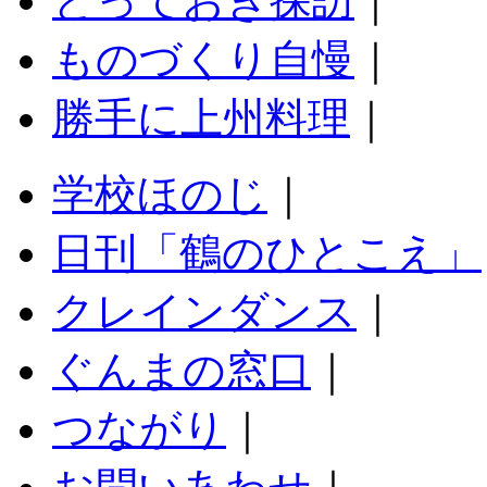
とっておき探訪
｜
ものづくり自慢
｜
勝手に上州料理
｜
学校ほのじ
｜
日刊「鶴のひとこえ」
クレインダンス
｜
ぐんまの窓口
｜
つながり
｜